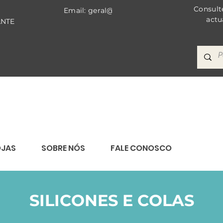
Consult
Email: geral@bricomat.com
actu
ANTE
OJAS
SOBRE NÓS
FALE CONOSCO
SILICONES E COLAS