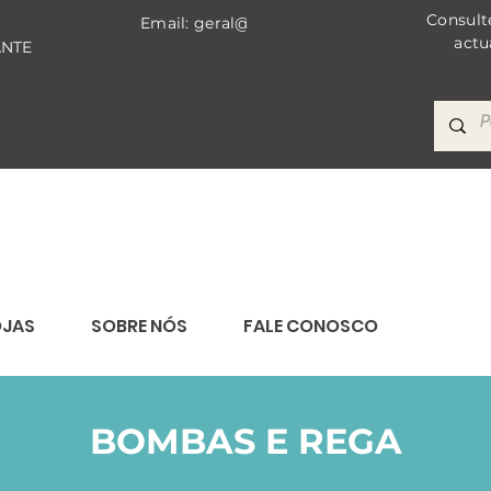
Consult
Email: geral@bricomat.com
actu
ANTE
OJAS
SOBRE NÓS
FALE CONOSCO
BOMBAS E REGA