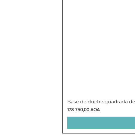
Base de duche quadrada d
Preço
178 750,00 AOA