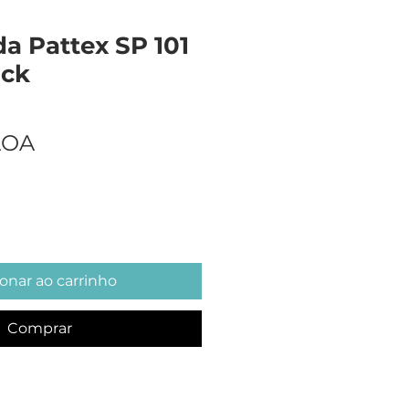
da Pattex SP 101
ack
Preço
AOA
onar ao carrinho
Comprar