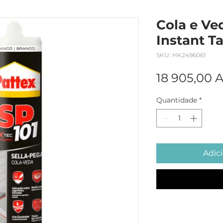
Cola e Ve
Instant T
SKU: HK2496061
18 905,00 
Quantidade
*
Adici