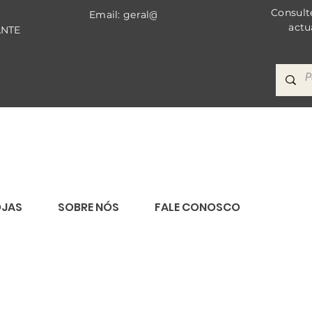
Consult
Email: geral@bricomat.com
actu
ANTE
OJAS
SOBRE NÓS
FALE CONOSCO