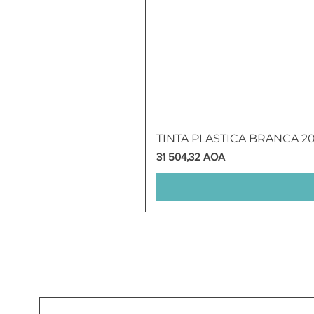
TINTA PLASTICA BRANCA 2
Preço
31 504,32 AOA