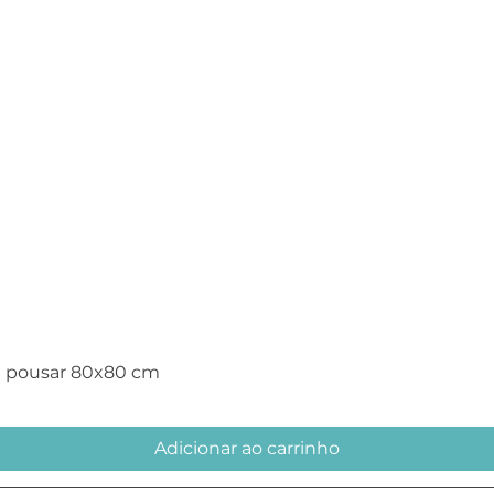
Visualização rápida
e pousar 80x80 cm
Adicionar ao carrinho