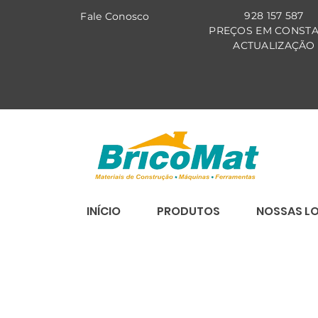
928 157 587
Fale Co
nosco
PREÇOS EM CONST
ACTUALIZAÇÃO
INÍCIO
PRODUTOS
NOSSAS L