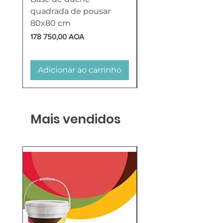
quadrada de pousar
Reversível 100 Litro
80x80 cm
HTW
Preço
Preço
178 750,00 AOA
618 750,00 AOA
Adicionar ao carrinho
Adicionar ao carr
Mais vendidos