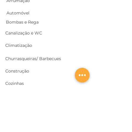
Arrumação
Automóvel
Bombas e Rega
Canalização e WC
Climatização
Churrasqueiras/ Barbecues
Construção
Cozinhas
Electricidade
Equipamentos e EPI
's
Ferragens, Portas e Cofres