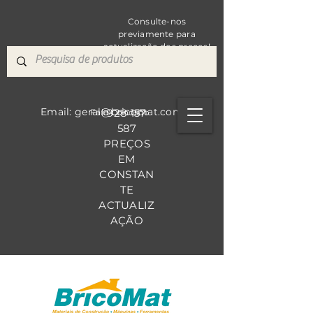
Consulte-nos
previamente para
actualização dos preços!
Email: geral@bricomat.com
928 157
Fale Co
nosco
587
PREÇOS
EM
CONSTAN
TE
ACTUALIZ
AÇÃO