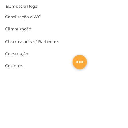
Bombas e Rega
Canalização e WC
Climatização
Churrasqueiras/ Barbecues
Construção
Cozinhas
Electricidade
Equipamentos e EPI
's
Ferragens, Portas e Cofres
Ferramentas e Máquinas
Geradores e outras Máquinas