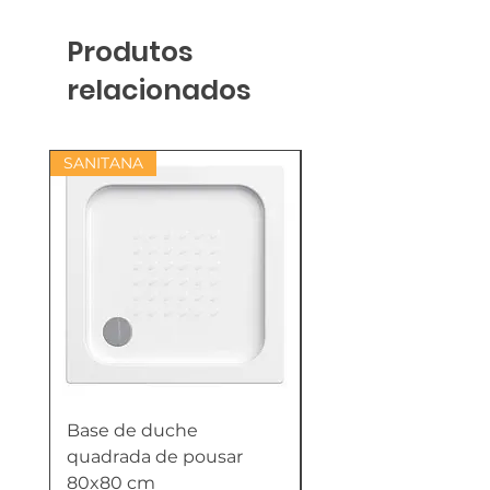
Produtos
relacionados
SANITANA
Base de duche
Termoacumulador
quadrada de pousar
Reversível 100 Litro
80x80 cm
HTW