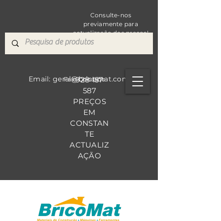
Consulte-nos
previamente para
actualização dos preços!
Email: geral@bricomat.com
928 157
Fale Co
nosco
587
PREÇOS
EM
CONSTAN
TE
ACTUALIZ
AÇÃO