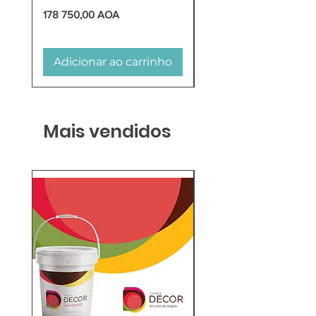
Preço
Preço
178 750,00 AOA
618 750,00 AOA
Adicionar ao carrinho
Adicionar ao carr
Mais vendidos