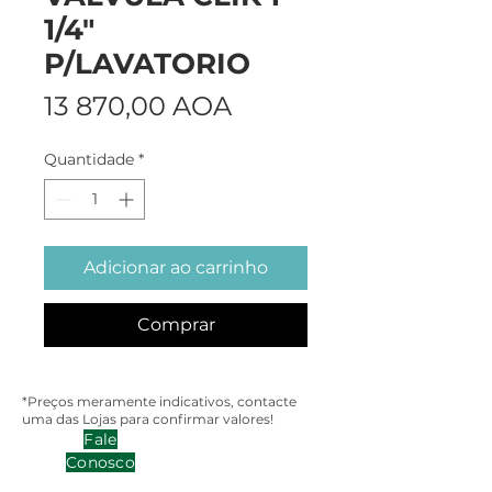
1/4"
P/LAVATORIO
Preço
13 870,00 AOA
Quantidade
*
Adicionar ao carrinho
Comprar
*Preços meramente indicativos, contacte
uma das Lojas para confirmar valores!
Fale
Conosco