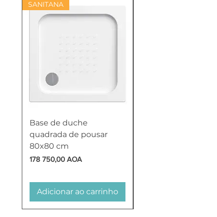
SANITANA
Base de duche
Termoacumulador
quadrada de pousar
Reversível 100 Litro
80x80 cm
HTW
Preço
Preço
178 750,00 AOA
618 750,00 AOA
Adicionar ao carrinho
Adicionar ao carr