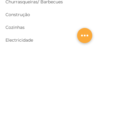
Churrasqueiras/ Barbecues
Construção
Cozinhas
Electricidade
Equipamentos e EPI
's
Ferragens, Portas e Cofres
Ferramentas e Máquinas
Geradores e outras Máquinas
Higiene e Limpeza
Iluminação
Jardins, Terraços e Piscinas