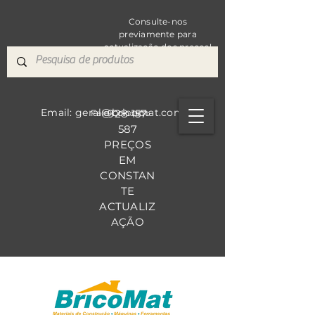
Consulte-nos
previamente para
actualização dos preços!
Email: geral@bricomat.com
928 157
Fale Co
nosco
587
PREÇOS
EM
CONSTAN
TE
ACTUALIZ
AÇÃO