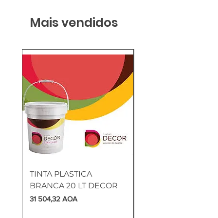
Mais vendidos
TINTA PLASTICA
SANITA COMPLETA
BRANCA 20 LT DECOR
MUNIQUE
Preço
Preço
31 504,32 AOA
169 905,60 AOA