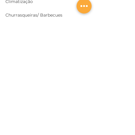
Climatização
Churrasqueiras/ Barbecues
Construção
Cozinhas
Electricidade
Equipamentos e EPI
's
Ferragens, Portas e Cofres
Ferramentas e Máquinas
Geradores e outras Máquinas
Higiene e Limpeza
Iluminação