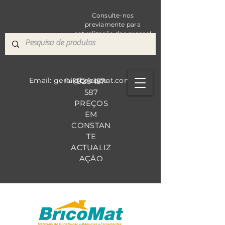
Consulte-nos
previamente para
actualização dos preços!
Email: geral@bricomat.com
928 157
Fale Co
nosco
587
PREÇOS
EM
CONSTAN
TE
ACTUALIZ
AÇÃO