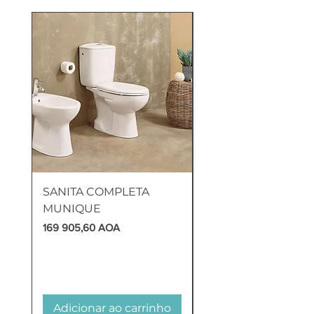
SANITA COMPLETA
TAMPO SANITA MO
MUNIQUE
EUROPA
Preço
Preço
169 905,60 AOA
21 755,00 AOA
Adicionar ao carrinho
Adicionar ao carr