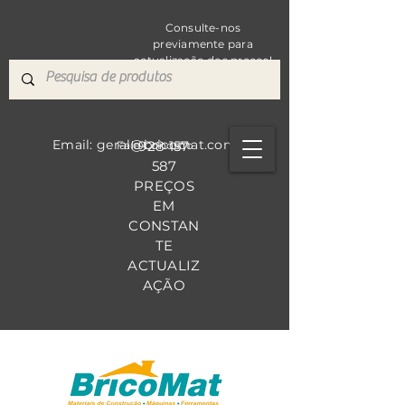
Consulte-nos
previamente para
actualização dos preços!
Email: geral@bricomat.com
928 157
Fale Co
nosco
587
PREÇOS
EM
CONSTAN
TE
ACTUALIZ
AÇÃO