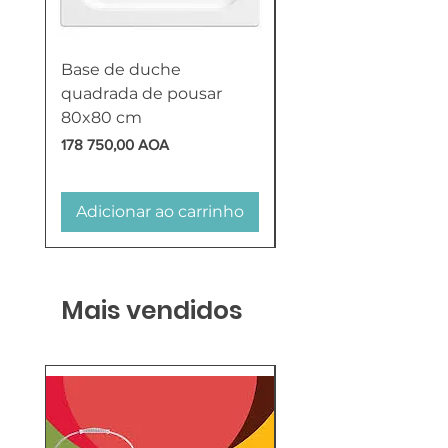
Base de duche
Termoacumulador
quadrada de pousar
Reversível 100 Litro
80x80 cm
HTW
Preço
Preço
178 750,00 AOA
618 750,00 AOA
Adicionar ao carrinho
Adicionar ao carr
Mais vendidos