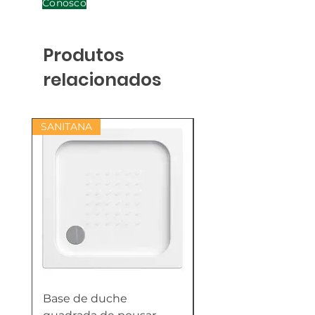
Conosco
Produtos
relacionados
SANITANA
Base de duche
Termoacumulador