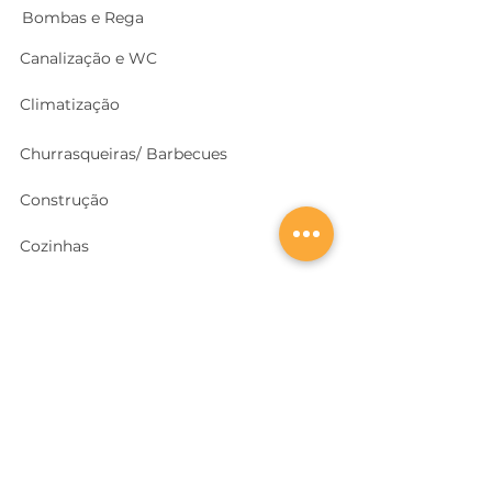
Bombas e Rega
Canalização e WC
Climatização
Churrasqueiras/ Barbecues
Construção
Cozinhas
Electricidade
Equipamentos e EPI
's
Ferragens, Portas e Cofres
Ferramentas e Máquinas
Geradores e outras Máquinas