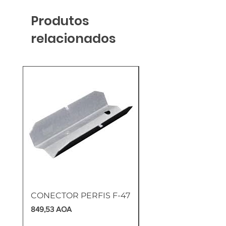
Produtos
relacionados
CONECTOR PERFIS F-47
PLACA DE GESSO
HIDRÓFUGO BA13
Preço
849,53 AOA
200X1,20X13