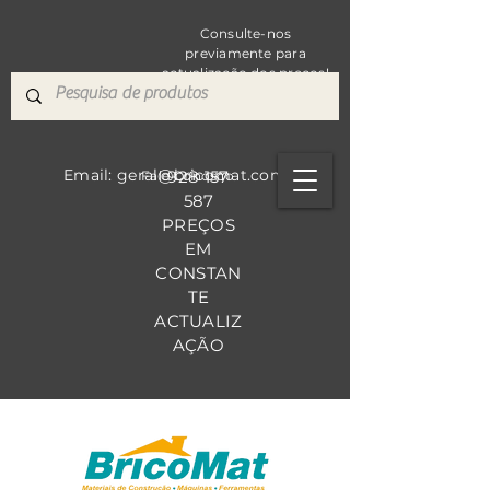
Consulte-nos
previamente para
actualização dos preços!
Email: geral@bricomat.com
928 157
Fale Co
nosco
587
PREÇOS
EM
CONSTAN
TE
ACTUALIZ
AÇÃO