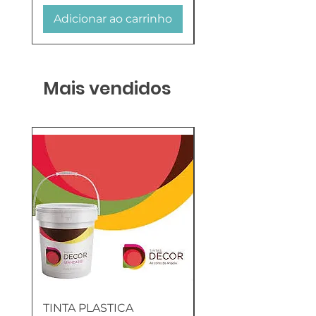
Adicionar ao carrinho
Adicionar ao carr
Mais vendidos
TINTA PLASTICA
SANITA COMPLETA