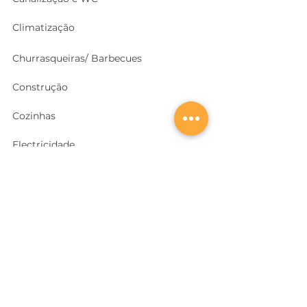
Climatização
Churrasqueiras/ Barbecues
Construção
Cozinhas
Electricidade
Equipamentos e EPI
's
Ferragens, Portas e Cofres
Ferramentas e Máquinas
Geradores e outras Máquinas
Higiene e Limpeza