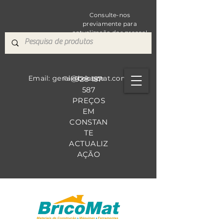
Consulte-nos
previamente para
actualização dos preços!
Email: geral@bricomat.com
928 157
Fale Co
nosco
587
PREÇOS
EM
CONSTAN
TE
ACTUALIZ
AÇÃO