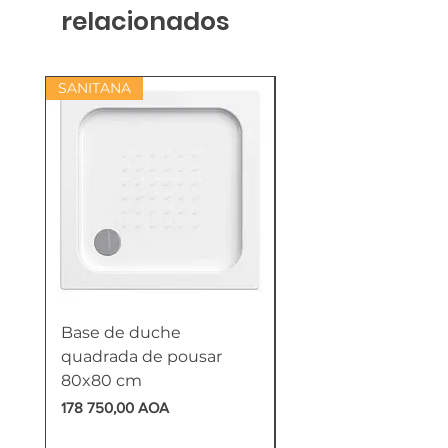
relacionados
SANITANA
Base de duche
Termoacumulador
quadrada de pousar
Reversível 100 Litro
80x80 cm
HTW
Preço
Preço
178 750,00 AOA
618 750,00 AOA