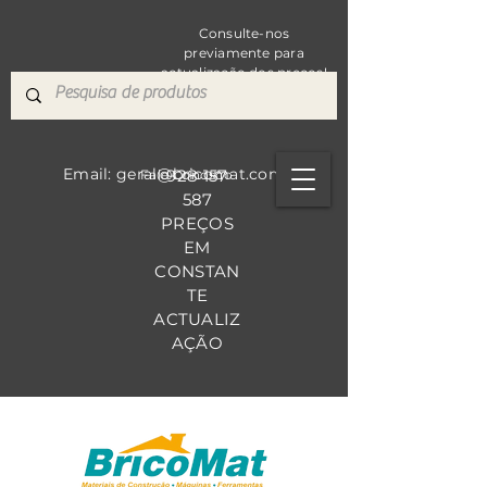
Consulte-nos
previamente para
actualização dos preços!
Email: geral@bricomat.com
928 157
Fale Co
nosco
587
PREÇOS
EM
CONSTAN
TE
ACTUALIZ
AÇÃO