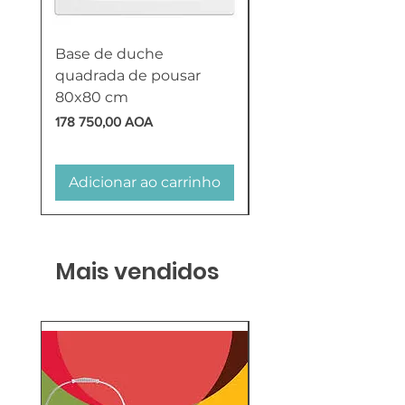
Base de duche
Termoacumulador
quadrada de pousar
Reversível 100 Litro
80x80 cm
HTW
Preço
Preço
178 750,00 AOA
618 750,00 AOA
Adicionar ao carrinho
Adicionar ao carr
Mais vendidos