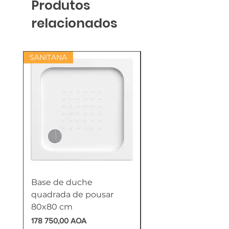
Produtos
relacionados
SANITANA
Base de duche
Termoacumulador
quadrada de pousar
Reversível 100 Litro
80x80 cm
HTW
Preço
Preço
178 750,00 AOA
618 750,00 AOA