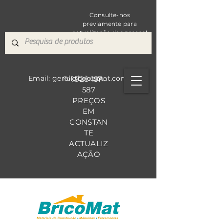
Consulte-nos
previamente para
actualização dos preços!
Email: geral@bricomat.com
928 157
Fale Co
nosco
587
PREÇOS
EM
CONSTAN
TE
ACTUALIZ
AÇÃO