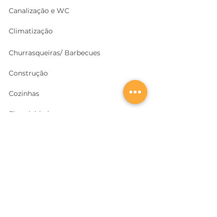
Canalização e WC
Climatização
Churrasqueiras/ Barbecues
Construção
Cozinhas
Electricidade
Equipamentos e EPI
's
Ferragens, Portas e Cofres
Ferramentas e Máquinas
Geradores e outras Máquinas