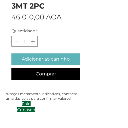
3MT 2PC
Preço
46 010,00 AOA
Quantidade
*
Adicionar ao carrinho
Comprar
*Preços meramente indicativos, contacte
uma das Lojas para confirmar valores!
Fale
Conosco