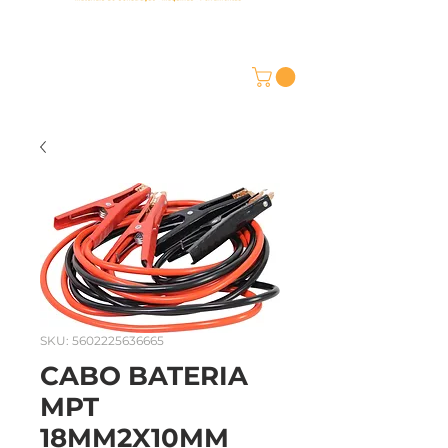
SKU: 5602225636665
CABO BATERIA
MPT
18MM2X10MM