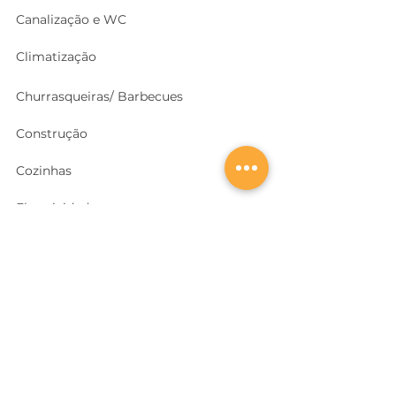
Canalização e WC
Climatização
Churrasqueiras/ Barbecues
Construção
Cozinhas
Electricidade
Equipamentos e EPI
's
Ferragens, Portas e Cofres
Ferramentas e Máquinas
Geradores e outras Máquinas