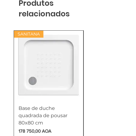
Produtos
relacionados
SANITANA
Base de duche
Termoacumulador
quadrada de pousar
Reversível 100 Litro
80x80 cm
HTW
Preço
Preço
178 750,00 AOA
618 750,00 AOA