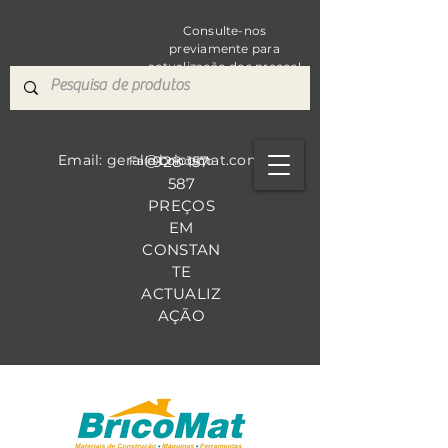
Consulte-nos
previamente para
actualização dos preços!
Email: geral@bricomat.com
928 157
Fale Co
nosco
587
PREÇOS
EM
CONSTAN
TE
ACTUALIZ
AÇÃO