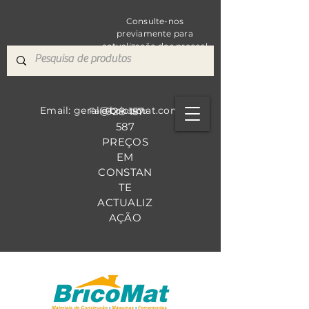
Consulte-nos
previamente para
actualização dos preços!
Email: geral@bricomat.com
928 157
Fale Co
nosco
587
PREÇOS
EM
CONSTAN
TE
ACTUALIZ
AÇÃO