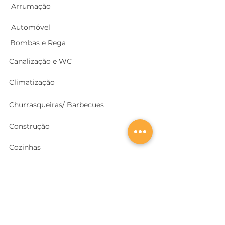
Arrumação
Automóvel
Bombas e Rega
Canalização e WC
Climatização
Churrasqueiras/ Barbecues
Construção
Cozinhas
Electricidade
Equipamentos e EPI
's
Ferragens, Portas e Cofres