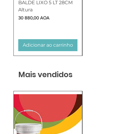
BALDE LIXO 5 LT 28CM
CINZEIRO-PAPELE
Altura
INOX ESCOVADO
QUADRADO 37 LT
Preço
30 880,00 AOA
Preço
410 125,00 AOA
Adicionar ao carrinho
Adicionar ao carr
Mais vendidos