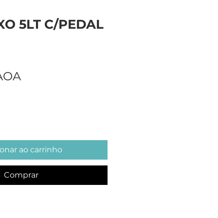
XO 5LT C/PEDAL
Preço
 AOA
onar ao carrinho
Comprar