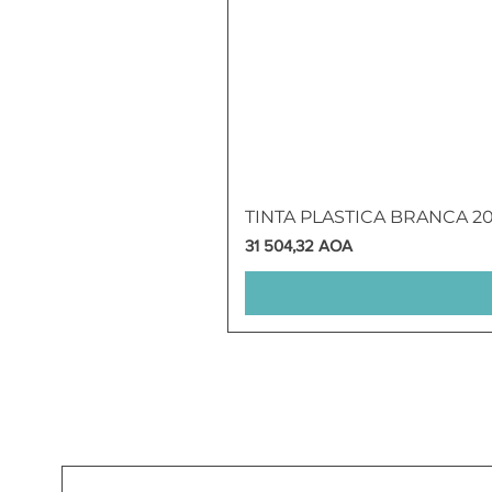
TINTA PLASTICA BRANCA 2
Preço
31 504,32 AOA