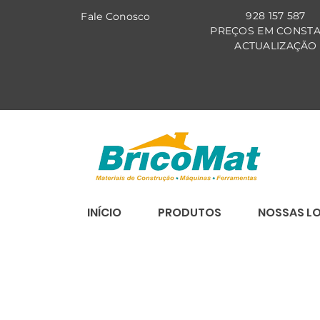
928 157 587
Fale Co
nosco
PREÇOS EM CONST
ACTUALIZAÇÃO
INÍCIO
PRODUTOS
NOSSAS L