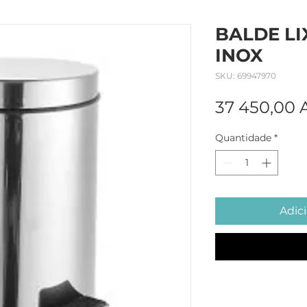
BALDE LI
INOX
SKU: 69947970
37 450,00
Quantidade
*
Adici