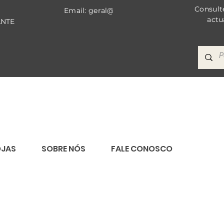
Consult
Email: geral@bricomat.com
actu
ANTE
OJAS
SOBRE NÓS
FALE CONOSCO