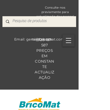
Consulte-nos
previamente para
actualização dos preços!
Email: geral@bricomat.com
928 157
Fale Co
nosco
587
PREÇOS
EM
CONSTAN
TE
ACTUALIZ
AÇÃO