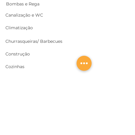
Bombas e Rega
Canalização e WC
Climatização
Churrasqueiras/ Barbecues
Construção
Cozinhas
Electricidade
Equipamentos e EPI
's
Ferragens, Portas e Cofres
Ferramentas e Máquinas
Geradores e outras Máquinas