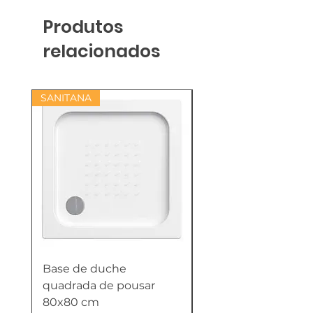
Produtos
relacionados
SANITANA
Base de duche
Termoacumulador
quadrada de pousar
Reversível 100 Litro
80x80 cm
HTW