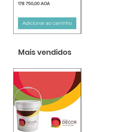
Preço
Preço
178 750,00 AOA
618 750,00 AOA
Adicionar ao carrinho
Adicionar ao carr
Mais vendidos