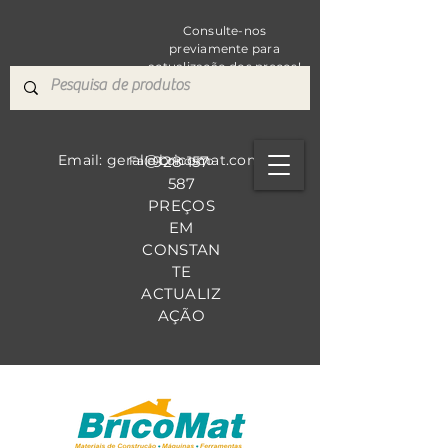
Consulte-nos
previamente para
actualização dos preços!
Email: geral@bricomat.com
928 157
Fale Co
nosco
587
PREÇOS
EM
CONSTAN
TE
ACTUALIZ
AÇÃO