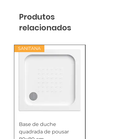
Produtos
relacionados
SANITANA
Base de duche
Termoacumulador
quadrada de pousar
Reversível 100 Litro