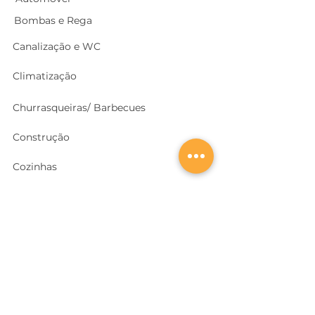
Bombas e Rega
Canalização e WC
Climatização
Churrasqueiras/ Barbecues
Construção
Cozinhas
Electricidade
Equipamentos e EPI
's
Ferragens, Portas e Cofres
Ferramentas e Máquinas