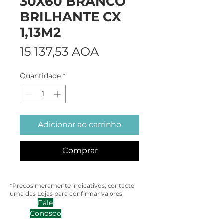
30X60 BRANCO
BRILHANTE CX
1,13M2
Preço
15 137,53 AOA
Quantidade
*
Adicionar ao carrinho
Comprar
*Preços meramente indicativos, contacte
uma das Lojas para confirmar valores!
Fale
Conosco