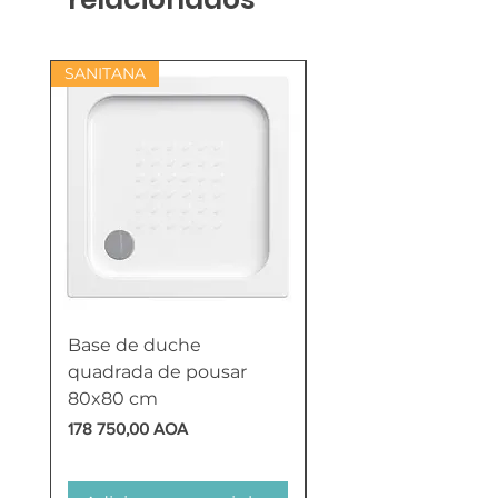
SANITANA
Base de duche
Termoacumulador
quadrada de pousar
Reversível 100 Litro
80x80 cm
HTW
Preço
Preço
178 750,00 AOA
618 750,00 AOA