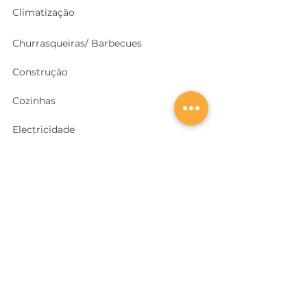
Climatização
Churrasqueiras/ Barbecues
Construção
Cozinhas
Electricidade
Equipamentos e EPI
's
Ferragens, Portas e Cofres
Ferramentas e Máquinas
Geradores e outras Máquinas
Higiene e Limpeza
Iluminação