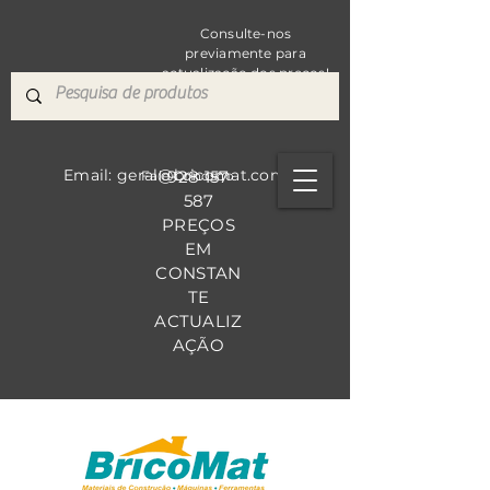
Consulte-nos
previamente para
actualização dos preços!
Email: geral@bricomat.com
928 157
Fale Co
nosco
587
PREÇOS
EM
CONSTAN
TE
ACTUALIZ
AÇÃO