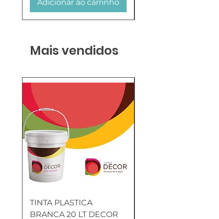
Adicionar ao carrinho
Adicionar ao carr
Mais vendidos
TINTA PLASTICA
SANITA COMPLETA
BRANCA 20 LT DECOR
MUNIQUE