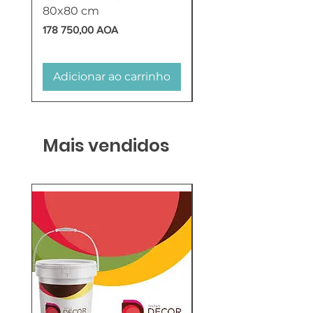
80x80 cm
HTW
Preço
Preço
178 750,00 AOA
618 750,00 AOA
Adicionar ao carrinho
Adicionar ao carr
Mais vendidos