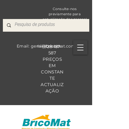
Consulte-nos
previamente para
actualização dos preços!
Email: geral@bricomat.com
928 157
Fale Co
nosco
587
PREÇOS
EM
CONSTAN
TE
ACTUALIZ
AÇÃO