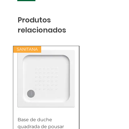
Produtos
relacionados
SANITANA
Base de duche
Termoacumulador
quadrada de pousar
Reversível 100 Litro