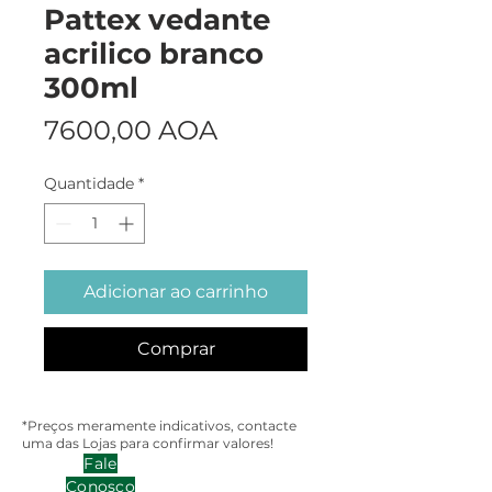
Pattex vedante
acrilico branco
300ml
Preço
7600,00 AOA
Quantidade
*
Adicionar ao carrinho
Comprar
*Preços meramente indicativos, contacte
uma das Lojas para confirmar valores!
Fale
Conosco