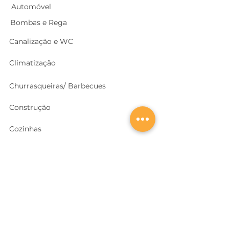
Automóvel
Bombas e Rega
Canalização e WC
Climatização
Churrasqueiras/ Barbecues
Construção
Cozinhas
Electricidade
Equipamentos e EPI
's
Ferragens, Portas e Cofres
Ferramentas e Máquinas