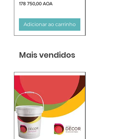
Preço
Preço
178 750,00 AOA
618 750,00 AOA
Adicionar ao carrinho
Adicionar ao carr
Mais vendidos