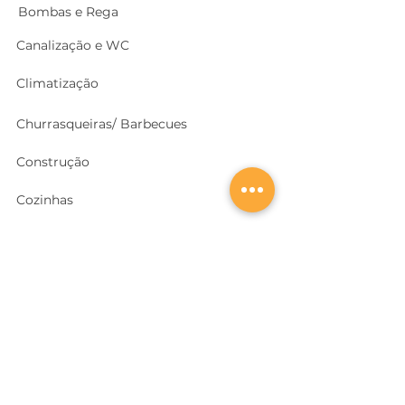
Bombas e Rega
Canalização e WC
Climatização
Churrasqueiras/ Barbecues
Construção
Cozinhas
Electricidade
Equipamentos e EPI
's
Ferragens, Portas e Cofres
Ferramentas e Máquinas
Geradores e outras Máquinas