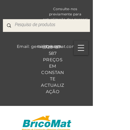
Consulte-nos
previamente para
actualização dos preços!
Email: geral@bricomat.com
928 157
Fale Co
nosco
587
PREÇOS
EM
CONSTAN
TE
ACTUALIZ
AÇÃO