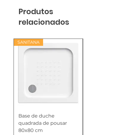
Produtos
relacionados
SANITANA
Base de duche
Termoacumulador
quadrada de pousar
Reversível 100 Litro
80x80 cm
HTW