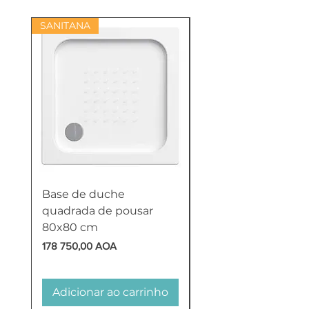
SANITANA
Base de duche
Termoacumulador
quadrada de pousar
Reversível 100 Litro
80x80 cm
HTW
Preço
Preço
178 750,00 AOA
618 750,00 AOA
Adicionar ao carrinho
Adicionar ao carr