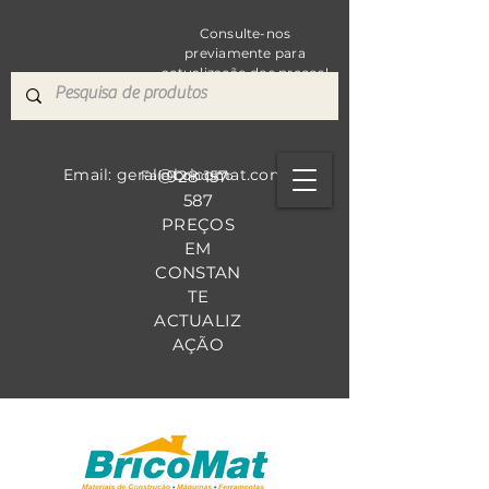
Consulte-nos
previamente para
actualização dos preços!
Email: geral@bricomat.com
928 157
Fale Co
nosco
587
PREÇOS
EM
CONSTAN
TE
ACTUALIZ
AÇÃO