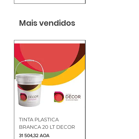
Mais vendidos
TINTA PLASTICA
SANITA COMPLETA
BRANCA 20 LT DECOR
MUNIQUE
Preço
Preço
31 504,32 AOA
169 905,60 AOA