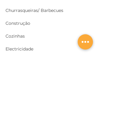
Churrasqueiras/ Barbecues
Construção
Cozinhas
Electricidade
Equipamentos e EPI
's
Ferragens, Portas e Cofres
Ferramentas e Máquinas
Geradores e outras Máquinas
Higiene e Limpeza
Iluminação