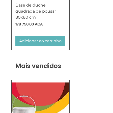
Base de duche
Termoacumulador
quadrada de pousar
Reversível 100 Litro
80x80 cm
HTW
Preço
Preço
178 750,00 AOA
618 750,00 AOA
Adicionar ao carrinho
Adicionar ao carr
Mais vendidos