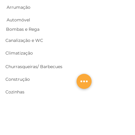
Arrumação
Automóvel
Bombas e Rega
Canalização e WC
Climatização
Churrasqueiras/ Barbecues
Construção
Cozinhas
Electricidade
Equipamentos e EPI
's
Ferragens, Portas e Cofres