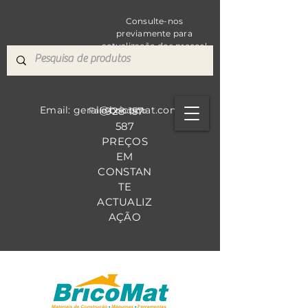
Consulte-nos
previamente para
actualização dos preços!
Email: geral@bricomat.com
928 157
Fale Co
nosco
587
PREÇOS
EM
CONSTAN
TE
ACTUALIZ
AÇÃO