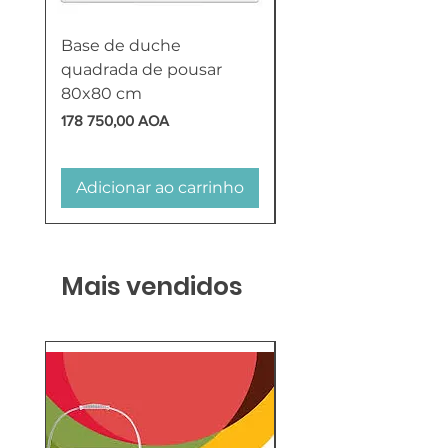
Base de duche
Termoacumulador
quadrada de pousar
Reversível 100 Litro
80x80 cm
HTW
Preço
Preço
178 750,00 AOA
618 750,00 AOA
Adicionar ao carrinho
Adicionar ao carr
Mais vendidos