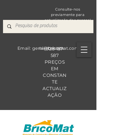
Consulte-nos
previamente para
actualização dos preços!
Email: geral@bricomat.com
928 157
Fale Co
nosco
587
PREÇOS
EM
CONSTAN
TE
ACTUALIZ
AÇÃO