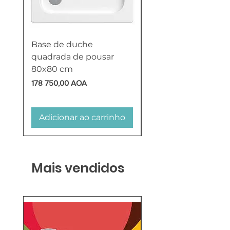
Base de duche
Termoacumulador
quadrada de pousar
Reversível 100 Litro
80x80 cm
HTW
Preço
Preço
178 750,00 AOA
618 750,00 AOA
Adicionar ao carrinho
Adicionar ao carr
Mais vendidos