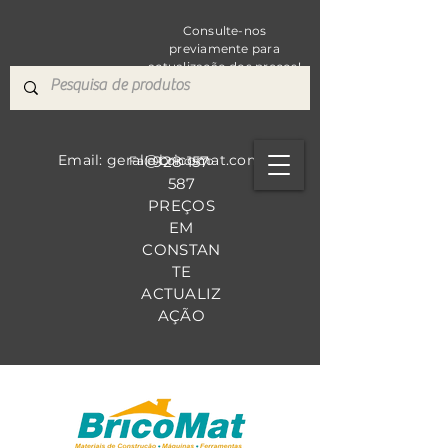
Consulte-nos
previamente para
actualização dos preços!
Email: geral@bricomat.com
928 157
Fale Co
nosco
587
PREÇOS
EM
CONSTAN
TE
ACTUALIZ
AÇÃO