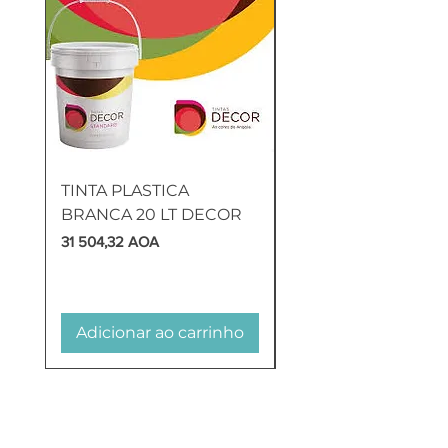
TINTA PLASTICA
SANITA COMPLETA
BRANCA 20 LT DECOR
MUNIQUE
Preço
Preço
31 504,32 AOA
169 905,60 AOA
Adicionar ao carrinho
Adicionar ao carr