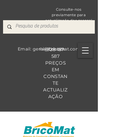
Consulte-nos
previamente para
actualização dos preços!
Email: geral@bricomat.com
928 157
Fale Co
nosco
587
PREÇOS
EM
CONSTAN
TE
ACTUALIZ
AÇÃO