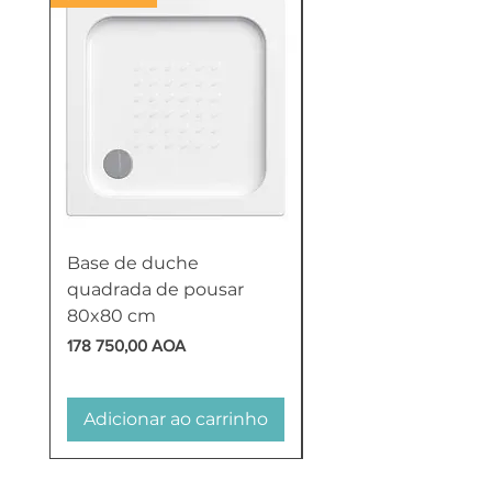
Base de duche
Termoacumulador
quadrada de pousar
Reversível 100 Litro
80x80 cm
HTW
Preço
Preço
178 750,00 AOA
618 750,00 AOA
Adicionar ao carrinho
Adicionar ao carr