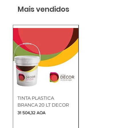
Mais vendidos
TINTA PLASTICA
SANITA COMPLETA
BRANCA 20 LT DECOR
MUNIQUE
Preço
Preço
31 504,32 AOA
169 905,60 AOA