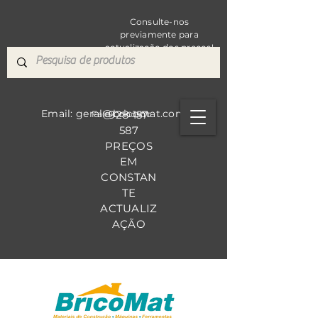
Consulte-nos
previamente para
actualização dos preços!
Email: geral@bricomat.com
928 157
Fale Co
nosco
587
PREÇOS
EM
CONSTAN
TE
ACTUALIZ
AÇÃO