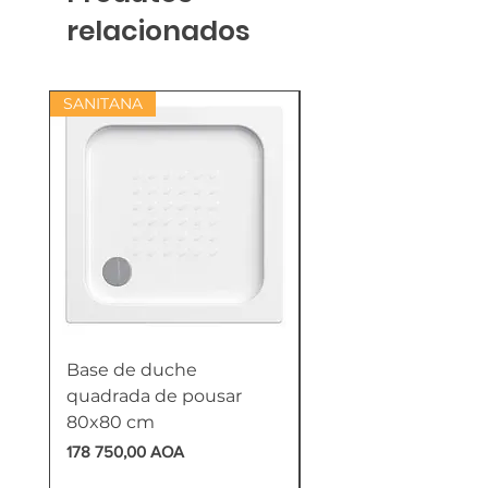
relacionados
SANITANA
Base de duche
Termoacumulador
quadrada de pousar
Reversível 100 Litro
80x80 cm
HTW
Preço
Preço
178 750,00 AOA
618 750,00 AOA