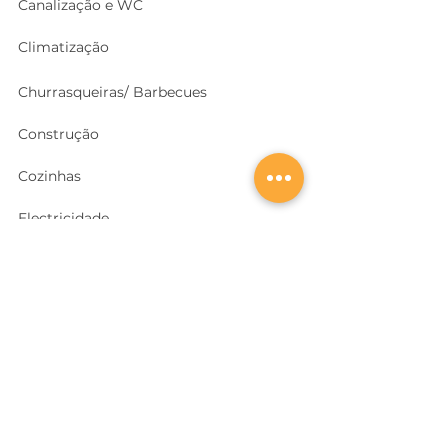
Canalização e WC
Climatização
Churrasqueiras/ Barbecues
Construção
Cozinhas
Electricidade
Equipamentos e EPI
's
Ferragens, Portas e Cofres
Ferramentas e Máquinas
Geradores e outras Máquinas
Higiene e Limpeza