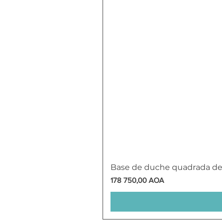
Base de duche quadrada d
Preço
178 750,00 AOA