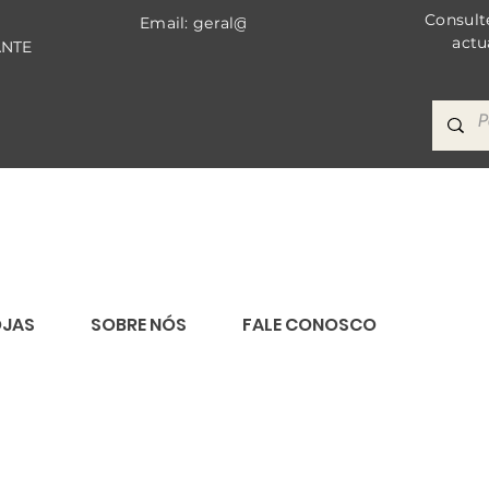
Consult
Email: geral@bricomat.com
actu
ANTE
OJAS
SOBRE NÓS
FALE CONOSCO