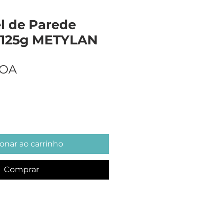
l de Parede
l 125g METYLAN
Preço
AOA
onar ao carrinho
Comprar