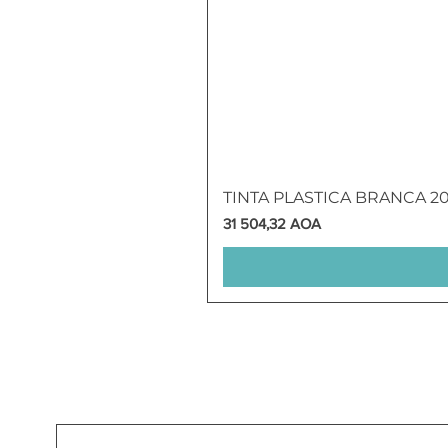
TINTA PLASTICA BRANCA 2
Preço
31 504,32 AOA