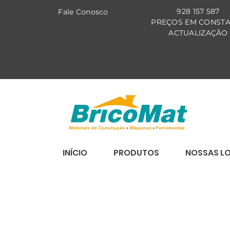
928 157 587
Fale Co
nosco
PREÇOS EM CONST
ACTUALIZAÇÃO
INÍCIO
PRODUTOS
NOSSAS L