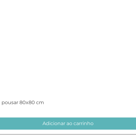
Visualização rápida
e pousar 80x80 cm
Adicionar ao carrinho