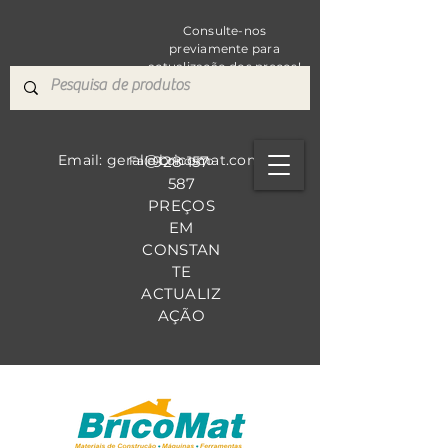
Consulte-nos
previamente para
actualização dos preços!
Email: geral@bricomat.com
928 157
Fale Co
nosco
587
PREÇOS
EM
CONSTAN
TE
ACTUALIZ
AÇÃO