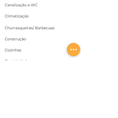
Canalização e WC
Climatização
Churrasqueiras/ Barbecues
Construção
Cozinhas
Electricidade
Equipamentos e EPI
's
Ferragens, Portas e Cofres
Ferramentas e Máquinas
Geradores e outras Máquinas
Higiene e Limpeza