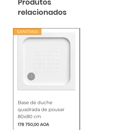
Produtos
relacionados
SANITANA
Base de duche
Termoacumulador
quadrada de pousar
Reversível 100 Litro
80x80 cm
HTW
Preço
Preço
178 750,00 AOA
618 750,00 AOA