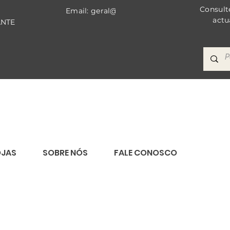
Consult
Email: geral@bricomat.com
actu
ANTE
OJAS
SOBRE NÓS
FALE CONOSCO