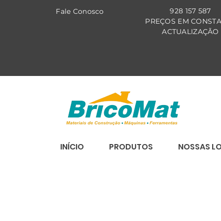
928 157 587
Fale Co
nosco
PREÇOS EM CONST
ACTUALIZAÇÃO
INÍCIO
PRODUTOS
NOSSAS L