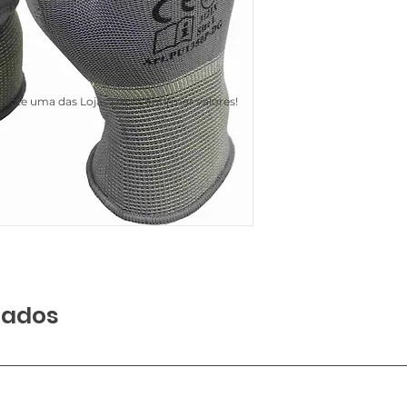
acte uma das Lojas para confirmar valores!
nados