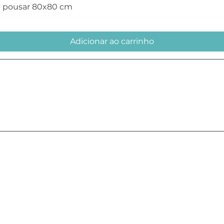
Visualização rápida
e pousar 80x80 cm
Adicionar ao carrinho