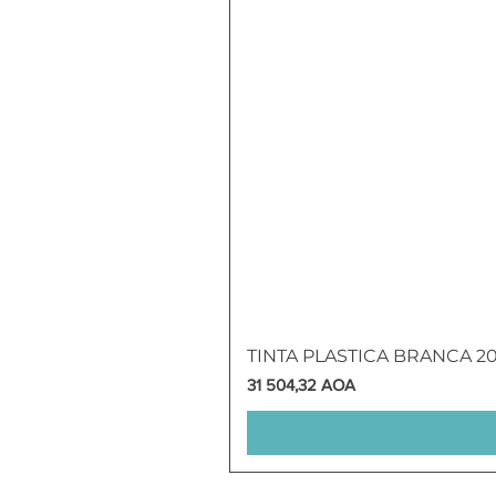
TINTA PLASTICA BRANCA 2
Preço
31 504,32 AOA