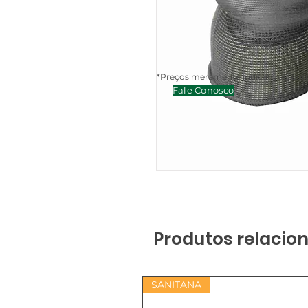
*Preços meramente indicativos, cont
Fale Conosco
Produtos relacio
SANITANA