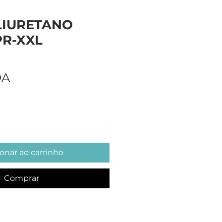
LIURETANO
PR-XXL
Preço
OA
onar ao carrinho
Comprar