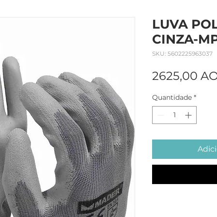
LUVA PO
CINZA-M
SKU: 5602225963037
2625,00 A
Quantidade
*
Adici