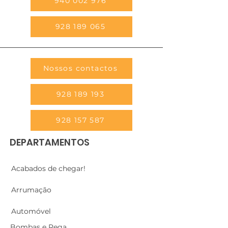
940 002 976
928 189 065
Nossos contactos
928 189 193
928 157 587
DEPARTAMENTOS
Acabados de chegar!
Arrumação
Automóvel
Bombas e Rega