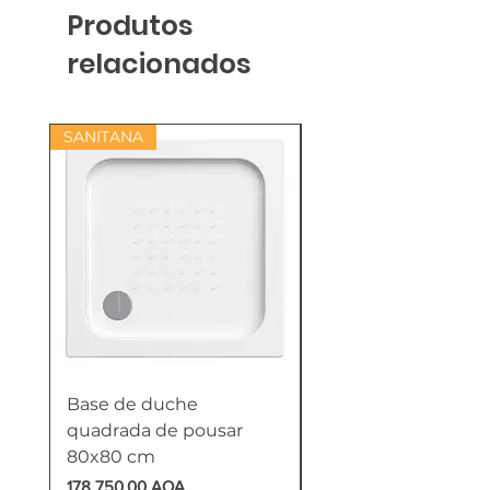
Produtos
relacionados
SANITANA
Base de duche
Termoacumulador
quadrada de pousar
Reversível 100 Litro
80x80 cm
HTW
Preço
Preço
178 750,00 AOA
618 750,00 AOA