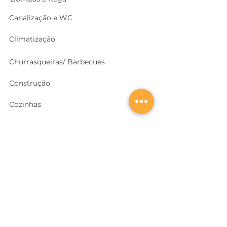
Canalização e WC
Climatização
Churrasqueiras/ Barbecues
Construção
Cozinhas
Electricidade
Equipamentos e EPI
's
Ferragens, Portas e Cofres
Ferramentas e Máquinas
Geradores e outras Máquinas