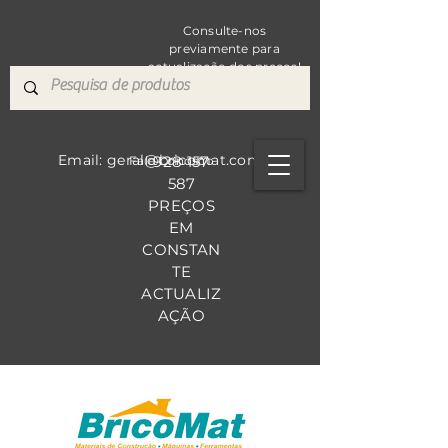
Consulte-nos
previamente para
actualização dos preços!
Email: geral@bricomat.com
928 157
Fale Co
nosco
587
PREÇOS
EM
CONSTAN
TE
ACTUALIZ
AÇÃO