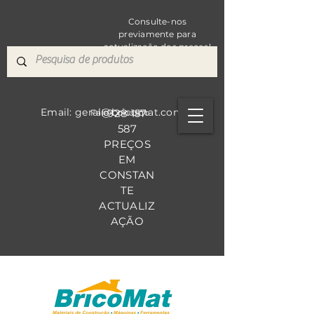
Consulte-nos
previamente para
actualização dos preços!
Email: geral@bricomat.com
928 157
Fale Co
nosco
587
PREÇOS
EM
CONSTAN
TE
ACTUALIZ
AÇÃO