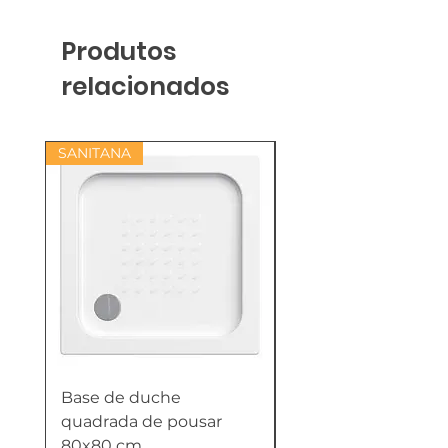
Produtos
relacionados
SANITANA
Base de duche
Termoacumulador
quadrada de pousar
Reversível 100 Litro
80x80 cm
HTW