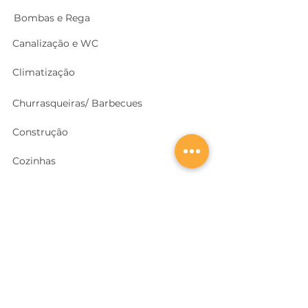
Bombas e Rega
Canalização e WC
Climatização
Churrasqueiras/ Barbecues
Construção
Cozinhas
Electricidade
Equipamentos e EPI
's
Ferragens, Portas e Cofres
Ferramentas e Máquinas
Geradores e outras Máquinas