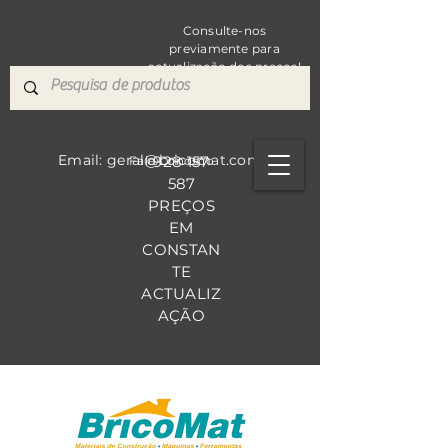
Consulte-nos
previamente para
actualização dos preços!
Email: geral@bricomat.com
928 157
Fale Co
nosco
587
PREÇOS
EM
CONSTAN
TE
ACTUALIZ
AÇÃO