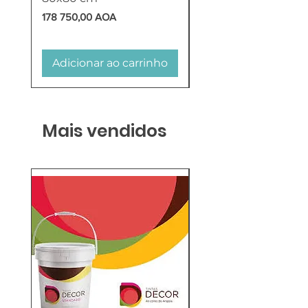
Preço
Preço
178 750,00 AOA
618 750,00 AOA
Adicionar ao carrinho
Adicionar ao carr
Mais vendidos