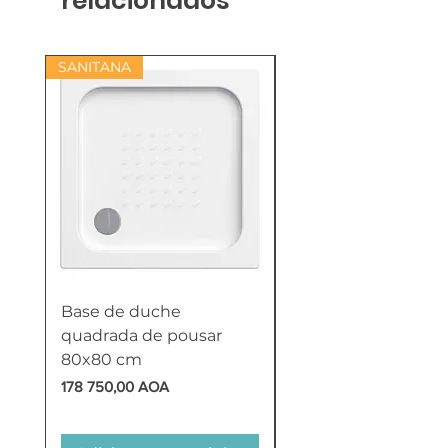
relacionados
SANITANA
Base de duche
Termoacumulador
quadrada de pousar
Reversível 100 Litro
80x80 cm
HTW
Preço
Preço
178 750,00 AOA
618 750,00 AOA