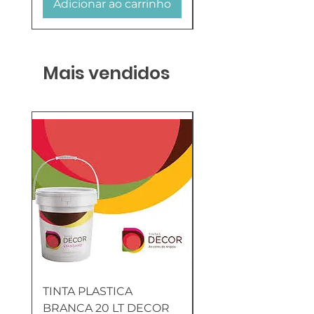
Adicionar ao carrinho
Adicionar ao carr
Mais vendidos
TINTA PLASTICA
SANITA COMPLETA
BRANCA 20 LT DECOR
MUNIQUE