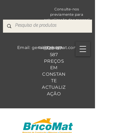
Consulte-nos
previamente para
actualização dos preços!
Email: geral@bricomat.com
928 157
Fale Co
nosco
587
PREÇOS
EM
CONSTAN
TE
ACTUALIZ
AÇÃO