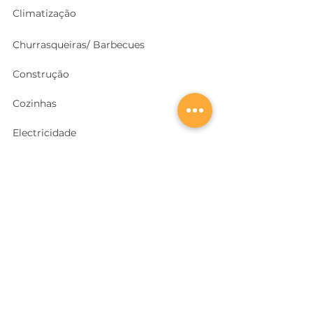
Climatização
Churrasqueiras/ Barbecues
Construção
Cozinhas
Electricidade
Equipamentos e EPI
's
Ferragens, Portas e Cofres
Ferramentas e Máquinas
Geradores e outras Máquinas
Higiene e Limpeza
Iluminação