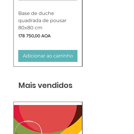
Base de duche
Termoacumulador
quadrada de pousar
Reversível 100 Litro
80x80 cm
HTW
Preço
Preço
178 750,00 AOA
618 750,00 AOA
Adicionar ao carrinho
Adicionar ao carr
Mais vendidos