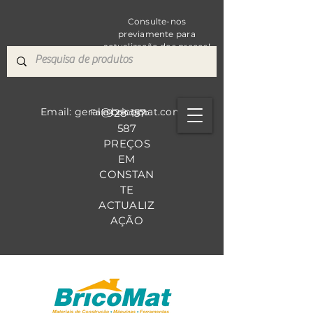
Consulte-nos
previamente para
actualização dos preços!
Email: geral@bricomat.com
928 157
Fale Co
nosco
587
PREÇOS
EM
CONSTAN
TE
ACTUALIZ
AÇÃO