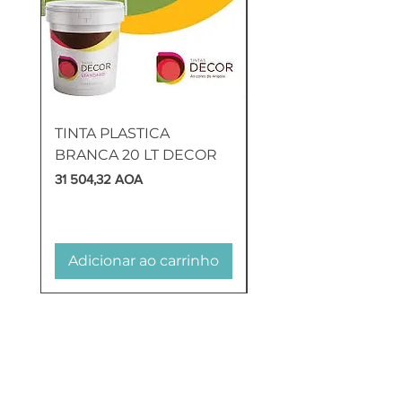
TINTA PLASTICA
SANITA COMPLETA
BRANCA 20 LT DECOR
MUNIQUE
Preço
Preço
31 504,32 AOA
169 905,60 AOA
Adicionar ao carrinho
Adicionar ao carr