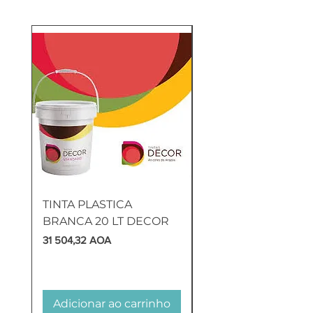
TINTA PLASTICA
SANITA COMPLETA
BRANCA 20 LT DECOR
MUNIQUE
Preço
Preço
31 504,32 AOA
169 905,60 AOA
Adicionar ao carrinho
Adicionar ao carr