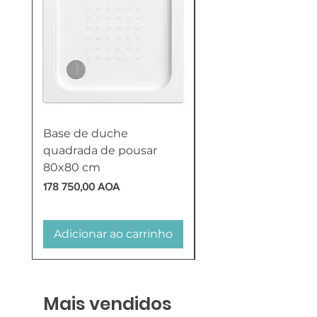
Base de duche
Termoacumulador
quadrada de pousar
Reversível 100 Litro
80x80 cm
HTW
Preço
Preço
178 750,00 AOA
618 750,00 AOA
Adicionar ao carrinho
Adicionar ao carr
Mais vendidos