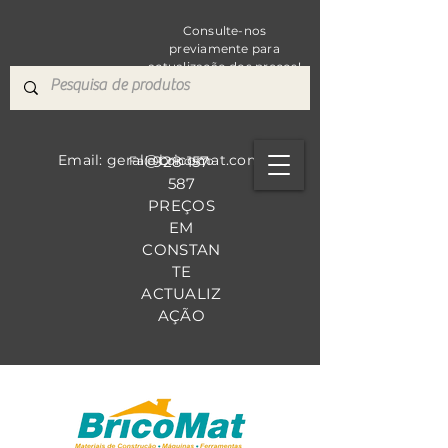
Consulte-nos
previamente para
actualização dos preços!
Email: geral@bricomat.com
928 157
Fale Co
nosco
587
PREÇOS
EM
CONSTAN
TE
ACTUALIZ
AÇÃO