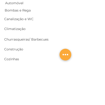
Automóvel
Bombas e Rega
Canalização e WC
Climatização
Churrasqueiras/ Barbecues
Construção
Cozinhas
Electricidade
Equipamentos e EPI
's
Ferragens, Portas e Cofres
Ferramentas e Máquinas