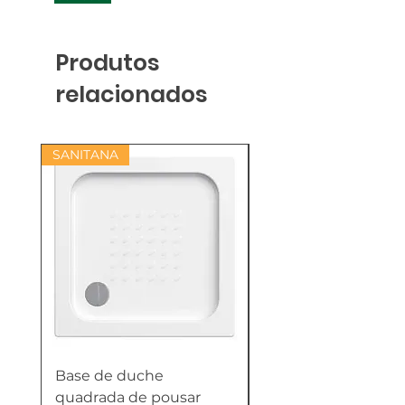
Produtos
relacionados
SANITANA
Base de duche
Termoacumulador
quadrada de pousar
Reversível 100 Litro