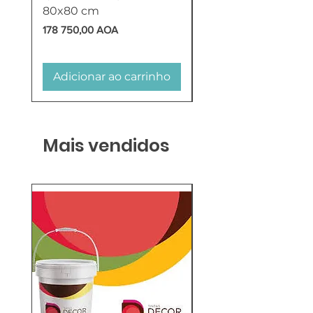
80x80 cm
HTW
Preço
Preço
178 750,00 AOA
618 750,00 AOA
Adicionar ao carrinho
Adicionar ao carr
Mais vendidos