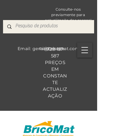
Consulte-nos
previamente para
actualização dos preços!
Email: geral@bricomat.com
928 157
Fale Co
nosco
587
PREÇOS
EM
CONSTAN
TE
ACTUALIZ
AÇÃO