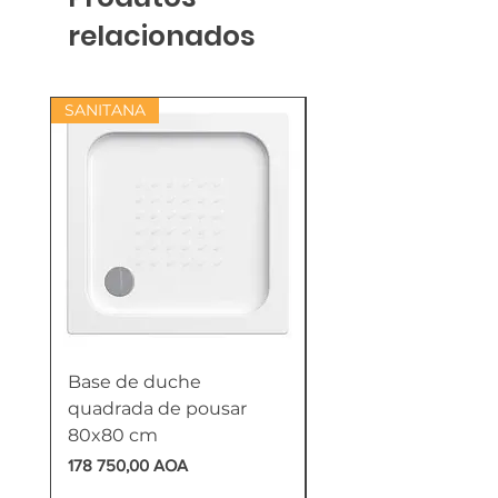
relacionados
SANITANA
Base de duche
Termoacumulador
quadrada de pousar
Reversível 100 Litro
80x80 cm
HTW
Preço
Preço
178 750,00 AOA
618 750,00 AOA