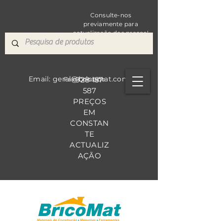
Consulte-nos
previamente para
actualização dos preços!
Email: geral@bricomat.com
928 157
Fale Co
nosco
587
PREÇOS
EM
CONSTAN
TE
ACTUALIZ
AÇÃO