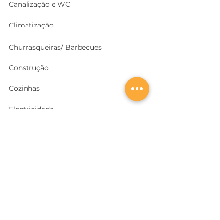
Canalização e WC
Climatização
Churrasqueiras/ Barbecues
Construção
Cozinhas
Electricidade
Equipamentos e EPI
's
Ferragens, Portas e Cofres
Ferramentas e Máquinas
Geradores e outras Máquinas
Higiene e Limpeza