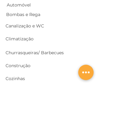
Automóvel
Bombas e Rega
Canalização e WC
Climatização
Churrasqueiras/ Barbecues
Construção
Cozinhas
Electricidade
Equipamentos e EPI
's
Ferragens, Portas e Cofres
Ferramentas e Máquinas