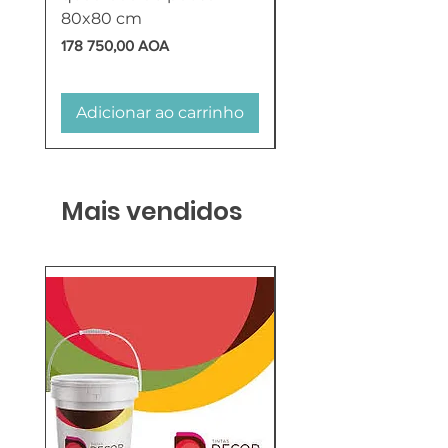
80x80 cm
HTW
Preço
Preço
178 750,00 AOA
618 750,00 AOA
Adicionar ao carrinho
Adicionar ao carr
Mais vendidos