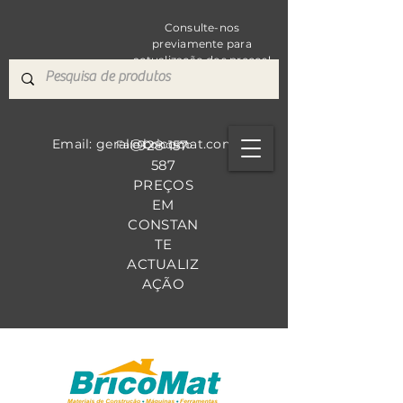
Consulte-nos
previamente para
actualização dos preços!
Email: geral@bricomat.com
928 157
Fale Co
nosco
587
PREÇOS
EM
CONSTAN
TE
ACTUALIZ
AÇÃO