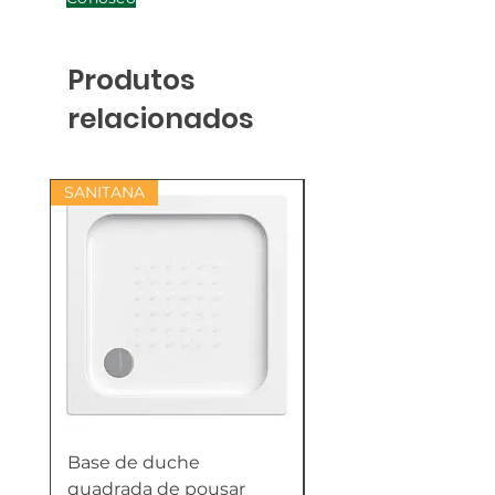
Produtos
relacionados
SANITANA
Base de duche
Termoacumulador
quadrada de pousar
Reversível 100 Litro