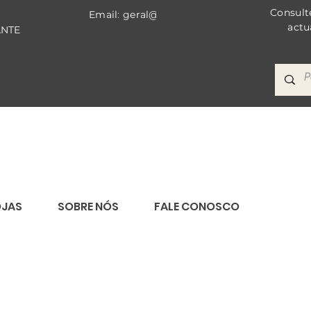
Consult
Email: geral@bricomat.com
actu
ANTE
OJAS
SOBRE NÓS
FALE CONOSCO