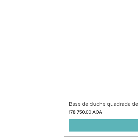
Base de duche quadrada d
Preço
178 750,00 AOA