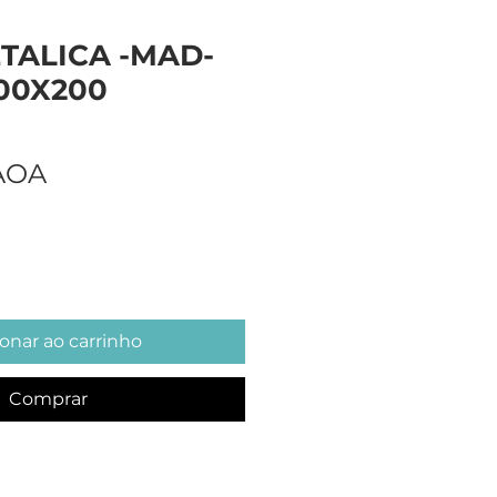
TALICA -MAD-
00X200
Preço
 AOA
onar ao carrinho
Comprar