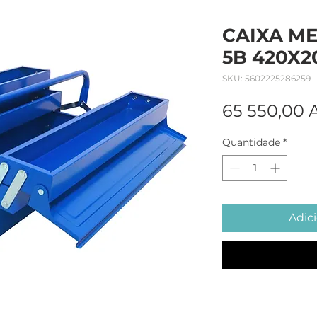
CAIXA ME
5B 420X2
SKU: 5602225286259
65 550,00
Quantidade
*
Adici