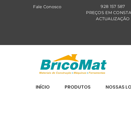
928 157 587
Fale Co
nosco
PREÇOS EM CONST
ACTUALIZAÇÃO
INÍCIO
PRODUTOS
NOSSAS L