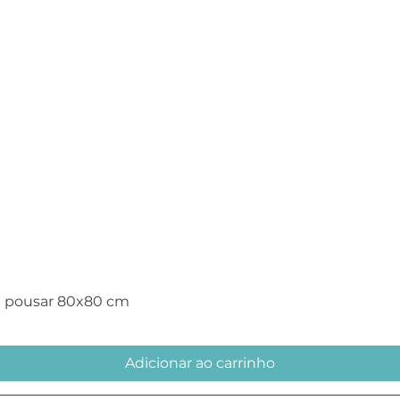
Visualização rápida
e pousar 80x80 cm
Adicionar ao carrinho