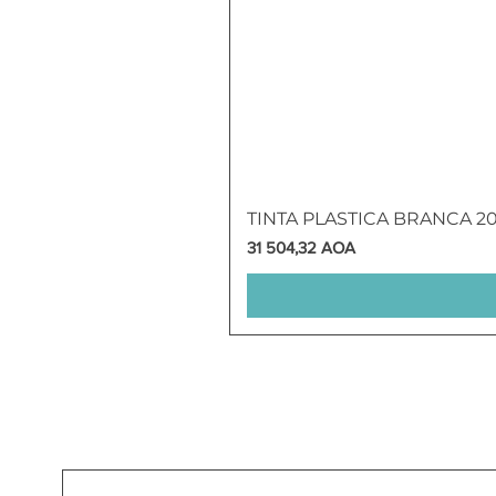
TINTA PLASTICA BRANCA 2
Preço
31 504,32 AOA