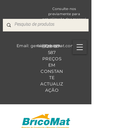
Consulte-nos
previamente para
actualização dos preços!
Email: geral@bricomat.com
928 157
Fale Co
nosco
587
PREÇOS
EM
CONSTAN
TE
ACTUALIZ
AÇÃO