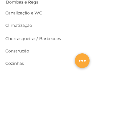
Bombas e Rega
Canalização e WC
Climatização
Churrasqueiras/ Barbecues
Construção
Cozinhas
Electricidade
Equipamentos e EPI
's
Ferragens, Portas e Cofres
Ferramentas e Máquinas
Geradores e outras Máquinas