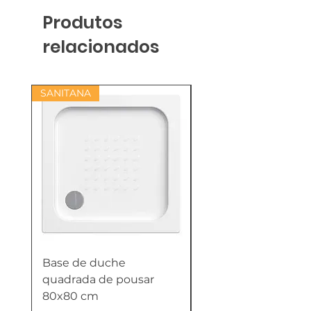
Produtos
relacionados
SANITANA
Base de duche
Termoacumulador
quadrada de pousar
Reversível 100 Litro
80x80 cm
HTW