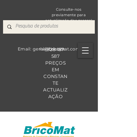
Consulte-nos
previamente para
actualização dos preços!
Email: geral@bricomat.com
928 157
Fale Co
nosco
587
PREÇOS
EM
CONSTAN
TE
ACTUALIZ
AÇÃO