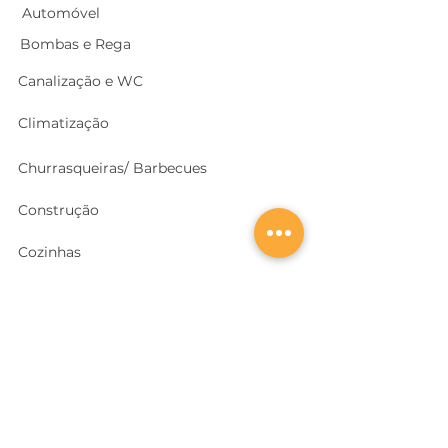
Automóvel
Bombas e Rega
Canalização e WC
Climatização
Churrasqueiras/ Barbecues
Construção
Cozinhas
Electricidade
Equipamentos e EPI
's
Ferragens, Portas e Cofres
Ferramentas e Máquinas