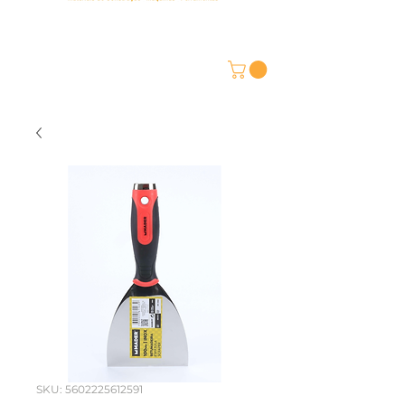
SKU: 5602225612591