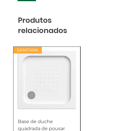
Produtos
relacionados
SANITANA
Base de duche
Termoacumulador
quadrada de pousar
Reversível 100 Litro