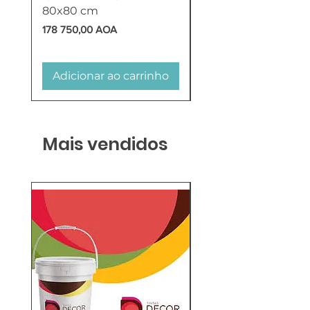
80x80 cm
HTW
Preço
Preço
178 750,00 AOA
618 750,00 AOA
Adicionar ao carrinho
Adicionar ao carr
Mais vendidos