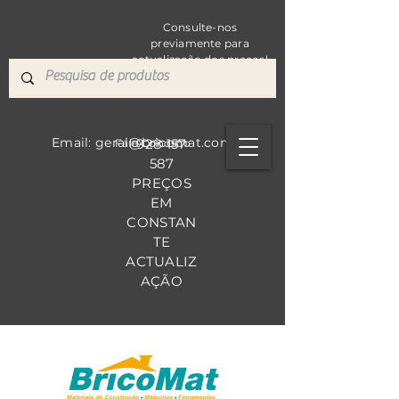
Consulte-nos
previamente para
actualização dos preços!
Email: geral@bricomat.com
928 157
Fale Co
nosco
587
PREÇOS
EM
CONSTAN
TE
ACTUALIZ
AÇÃO