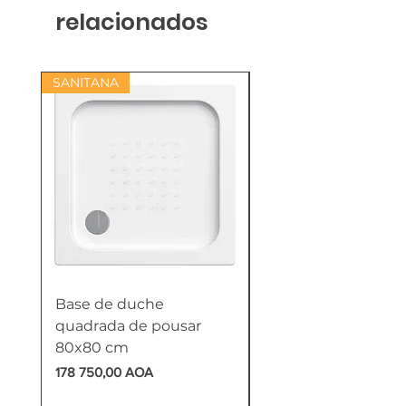
relacionados
SANITANA
Base de duche
Termoacumulador
quadrada de pousar
Reversível 100 Litro
80x80 cm
HTW
Preço
Preço
178 750,00 AOA
618 750,00 AOA