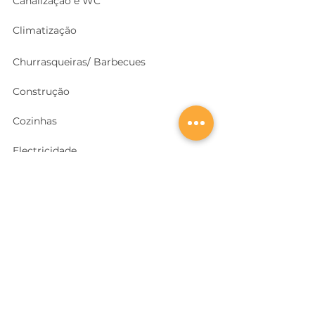
Canalização e WC
Climatização
Churrasqueiras/ Barbecues
Construção
Cozinhas
Electricidade
Equipamentos e EPI
's
Ferragens, Portas e Cofres
Ferramentas e Máquinas
Geradores e outras Máquinas
Higiene e Limpeza