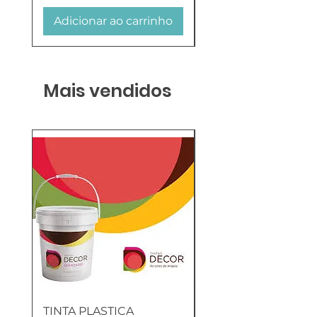
Adicionar ao carrinho
Adicionar ao carr
Mais vendidos
TINTA PLASTICA
SANITA COMPLETA