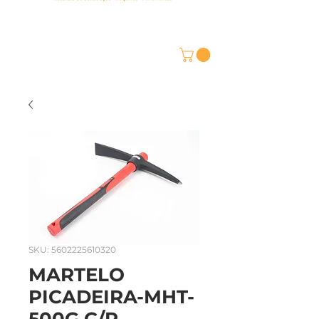
SKU: 5602225610320
MARTELO
PICADEIRA-MHT-
500G C/P