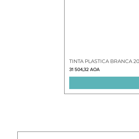
TINTA PLASTICA BRANCA 2
Preço
31 504,32 AOA