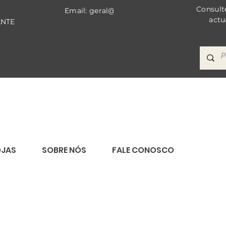
Consult
Email: geral@bricomat.com
actu
ANTE
OJAS
SOBRE NÓS
FALE CONOSCO