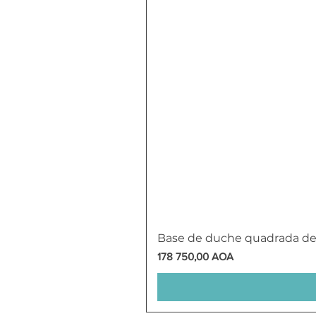
Base de duche quadrada d
Preço
178 750,00 AOA