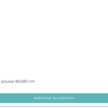
Visualização rápida
e pousar 80x80 cm
Adicionar ao carrinho