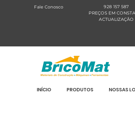
928 157 587
Fale Co
nosco
PREÇOS EM CONST
ACTUALIZAÇÃO
INÍCIO
PRODUTOS
NOSSAS L