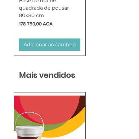
Base de duche
Termoacumulador
quadrada de pousar
Reversível 100 Litro
80x80 cm
HTW
Preço
Preço
178 750,00 AOA
618 750,00 AOA
Adicionar ao carrinho
Adicionar ao carr
Mais vendidos