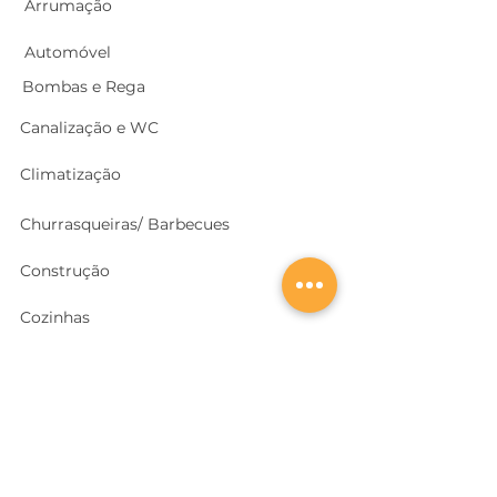
Arrumação
Automóvel
Bombas e Rega
Canalização e WC
Climatização
Churrasqueiras/ Barbecues
Construção
Cozinhas
Electricidade
Equipamentos e EPI
's
Ferragens, Portas e Cofres