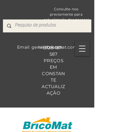
Consulte-nos
previamente para
actualização dos preços!
Email: geral@bricomat.com
928 157
Fale Co
nosco
587
PREÇOS
EM
CONSTAN
TE
ACTUALIZ
AÇÃO