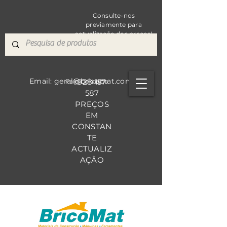
Consulte-nos
previamente para
actualização dos preços!
Email: geral@bricomat.com
928 157
Fale Co
nosco
587
PREÇOS
EM
CONSTAN
TE
ACTUALIZ
AÇÃO