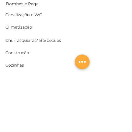
Bombas e Rega
Canalização e WC
Climatização
Churrasqueiras/ Barbecues
Construção
Cozinhas
Electricidade
Equipamentos e EPI
's
Ferragens, Portas e Cofres
Ferramentas e Máquinas
Geradores e outras Máquinas