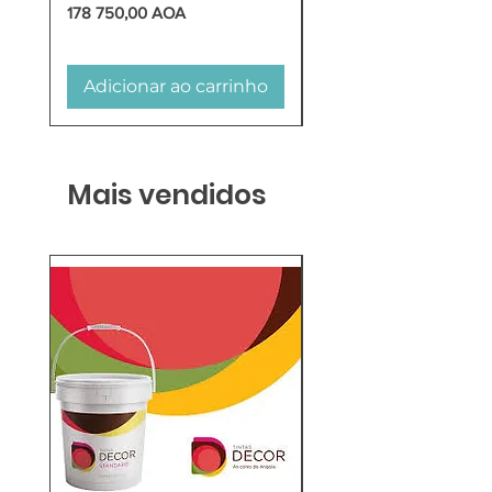
Preço
Preço
178 750,00 AOA
618 750,00 AOA
Adicionar ao carrinho
Adicionar ao carr
Mais vendidos