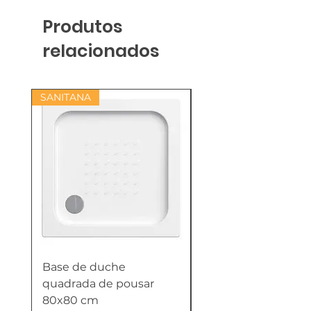
Produtos
relacionados
SANITANA
Base de duche
Termoacumulador
quadrada de pousar
Reversível 100 Litro
80x80 cm
HTW