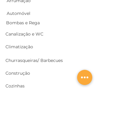
Arrumação
Automóvel
Bombas e Rega
Canalização e WC
Climatização
Churrasqueiras/ Barbecues
Construção
Cozinhas
Electricidade
Equipamentos e EPI
's
Ferragens, Portas e Cofres