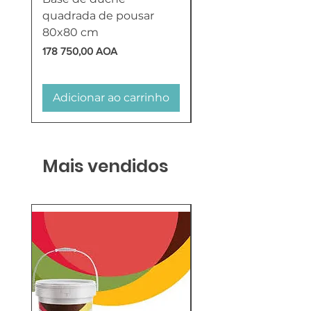
quadrada de pousar
Reversível 100 Litro
80x80 cm
HTW
Preço
Preço
178 750,00 AOA
618 750,00 AOA
Adicionar ao carrinho
Adicionar ao carr
Mais vendidos