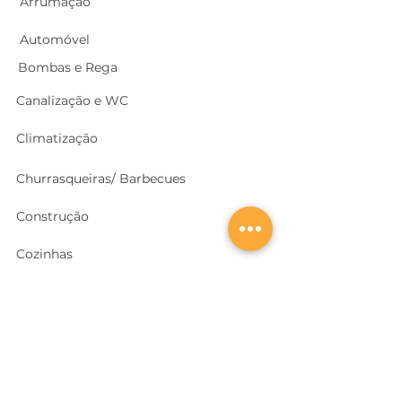
Arrumação
Automóvel
Bombas e Rega
Canalização e WC
Climatização
Churrasqueiras/ Barbecues
Construção
Cozinhas
Electricidade
Equipamentos e EPI
's
Ferragens, Portas e Cofres