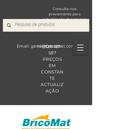
Consulte-nos
previamente para
actualização dos preços!
Email: geral@bricomat.com
928 157
Fale Co
nosco
587
PREÇOS
EM
CONSTAN
TE
ACTUALIZ
AÇÃO