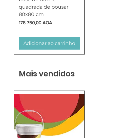
quadrada de pousar
Reversível 100 Litro
80x80 cm
HTW
Preço
Preço
178 750,00 AOA
618 750,00 AOA
Adicionar ao carrinho
Adicionar ao carr
Mais vendidos