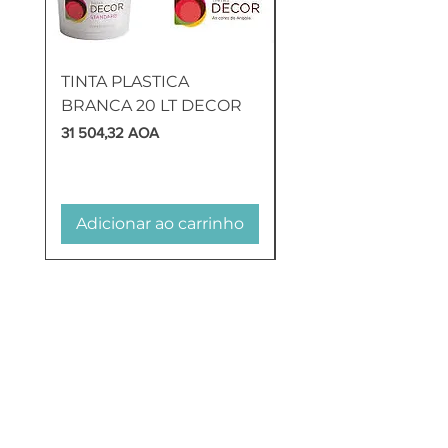
TINTA PLASTICA
SANITA COMPLETA
BRANCA 20 LT DECOR
MUNIQUE
Preço
Preço
31 504,32 AOA
169 905,60 AOA
Adicionar ao carrinho
Adicionar ao carr