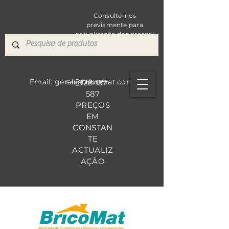
Consulte-nos
previamente para
actualização dos preços!
Email: geral@bricomat.com
928 157
Fale Co
nosco
587
PREÇOS
EM
CONSTAN
TE
ACTUALIZ
AÇÃO