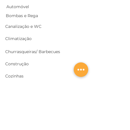
Automóvel
Bombas e Rega
Canalização e WC
Climatização
Churrasqueiras/ Barbecues
Construção
Cozinhas
Electricidade
Equipamentos e EPI
's
Ferragens, Portas e Cofres
Ferramentas e Máquinas