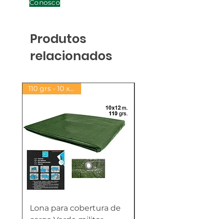
Conosco
Produtos
relacionados
110 grs - 10 x 12 MT
Lona para cobertura de
Lona para cobertur