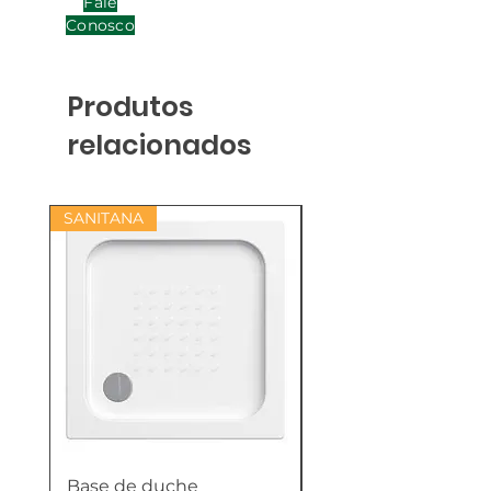
Fale
Conosco
Produtos
relacionados
SANITANA
Base de duche
Termoacumulador