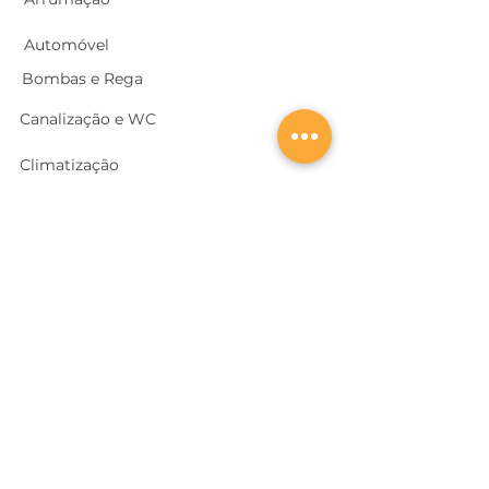
Automóvel
Bombas e Rega
Canalização e WC
Climatização
Churrasqueiras/ Barbecues
Construção
Cozinhas
Electricidade
Equipamentos e EPI
's
Ferragens, Portas e Cofres