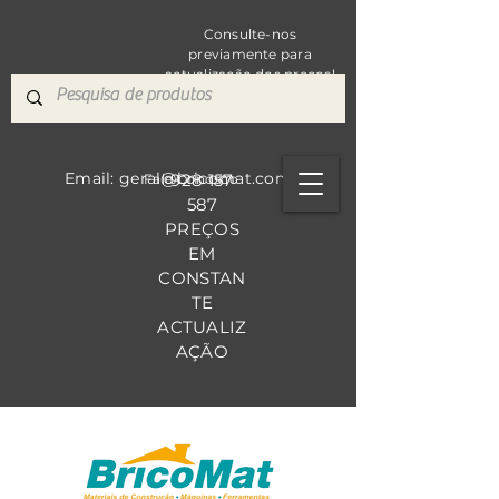
Consulte-nos
previamente para
actualização dos preços!
Email: geral@bricomat.com
928 157
Fale Co
nosco
587
PREÇOS
EM
CONSTAN
TE
ACTUALIZ
AÇÃO