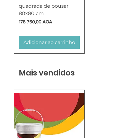
quadrada de pousar
Reversível 100 Litro
80x80 cm
HTW
Preço
Preço
178 750,00 AOA
618 750,00 AOA
Adicionar ao carrinho
Adicionar ao carr
Mais vendidos